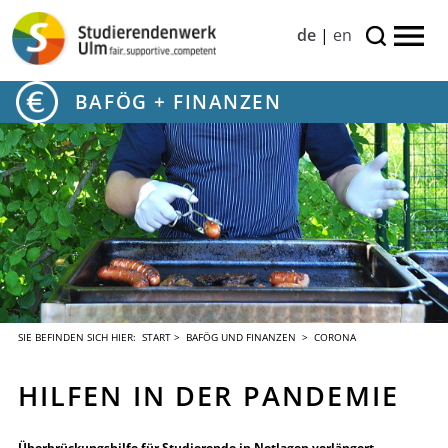
de
|
en
BAFÖG + FINANZEN
SIE BEFINDEN SICH HIER:
START
>
BAFÖG UND FINANZEN
> CORONA
HILFEN IN DER PANDEMIE
Überbrückungshilfe für Studierende in Notlagen verlängert