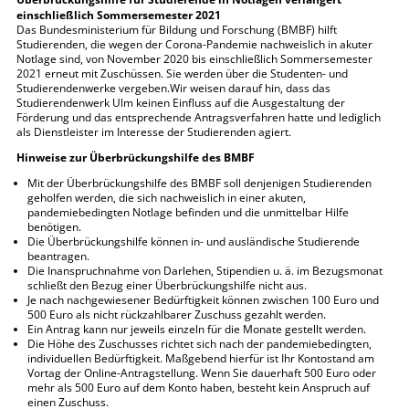
einschließlich Sommersemester 2021
Das Bundesministerium für Bildung und Forschung (BMBF) hilft
Studierenden, die wegen der Corona-Pandemie nachweislich in akuter
Notlage sind, von November 2020 bis einschließlich Sommersemester
2021 erneut mit Zuschüssen. Sie werden über die Studenten- und
Studierendenwerke vergeben.Wir weisen darauf hin, dass das
Studierendenwerk Ulm keinen Einfluss auf die Ausgestaltung der
Förderung und das entsprechende Antragsverfahren hatte und lediglich
als Dienstleister im Interesse der Studierenden agiert.
Hinweise zur Überbrückungshilfe des BMBF
Mit der Überbrückungshilfe des BMBF soll denjenigen Studierenden
geholfen werden, die sich nachweislich in einer akuten,
pandemiebedingten Notlage befinden und die unmittelbar Hilfe
benötigen.
Die Überbrückungshilfe können in- und ausländische Studierende
beantragen.
Die Inanspruchnahme von Darlehen, Stipendien u. ä. im Bezugsmonat
schließt den Bezug einer Überbrückungshilfe nicht aus.
Je nach nachgewiesener Bedürftigkeit können zwischen 100 Euro und
500 Euro als nicht rückzahlbarer Zuschuss gezahlt werden.
Ein Antrag kann nur jeweils einzeln für die Monate gestellt werden.
Die Höhe des Zuschusses richtet sich nach der pandemiebedingten,
individuellen Bedürftigkeit. Maßgebend hierfür ist Ihr Kontostand am
Vortag der Online-Antragstellung. Wenn Sie dauerhaft 500 Euro oder
mehr als 500 Euro auf dem Konto haben, besteht kein Anspruch auf
einen Zuschuss.