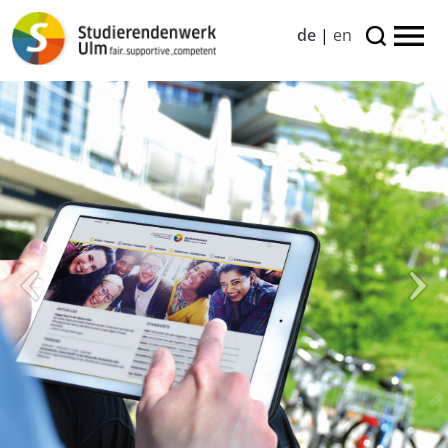
de
|
en