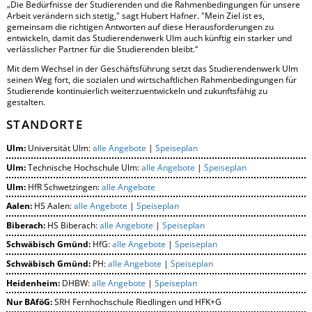
„Die Bedürfnisse der Studierenden und die Rahmenbedingungen für unsere
Arbeit verändern sich stetig," sagt Hubert Hafner. "Mein Ziel ist es,
gemeinsam die richtigen Antworten auf diese Herausforderungen zu
entwickeln, damit das Studierendenwerk Ulm auch künftig ein starker und
verlässlicher Partner für die Studierenden bleibt.“
Mit dem Wechsel in der Geschäftsführung setzt das Studierendenwerk Ulm
seinen Weg fort, die sozialen und wirtschaftlichen Rahmenbedingungen für
Studierende kontinuierlich weiterzuentwickeln und zukunftsfähig zu
gestalten.
STANDORTE
Ulm:
Universität Ulm:
alle Angebote
|
Speiseplan
Ulm:
Technische Hochschule Ulm:
alle Angebote
|
Speiseplan
Ulm:
HfR Schwetzingen:
alle Angebote
Aalen:
HS Aalen:
alle Angebote
|
Speiseplan
Biberach:
HS Biberach:
alle Angebote
|
Speiseplan
Schwäbisch Gmünd:
HfG:
alle Angebote
|
Speiseplan
Schwäbisch Gmünd:
PH:
alle Angebote
|
Speiseplan
Heidenheim:
DHBW:
alle Angebote
|
Speiseplan
Nur BAföG:
SRH Fernhochschule Riedlingen und HFK+G