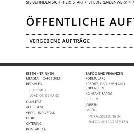
SIE BEFINDEN SICH HIER:
START
>
STUDIERENDENWERK
> 
ÖFFENTLICHE AU
VERGEBENE AUFTRÄGE
ESSEN + TRINKEN
BAFÖG UND FINANZEN
MENSEN + CAFETERIEN
FORMULARE
BEZAHLEN
KREDITE, DARLEHEN UND
STIPENDIEN
CHIPKARTE
KONTAKT BAFÖG
LOAD ON DEMAND
SPAREN
QUALITÄT
JOBBEN
ALLERGENE
BAFÖG
VEGGI UND VEGAN
VORAUSSETZUNGEN
ETHIK
BAFÖG-ANTRAG STELLEN
CATERING
KONTAKT CG