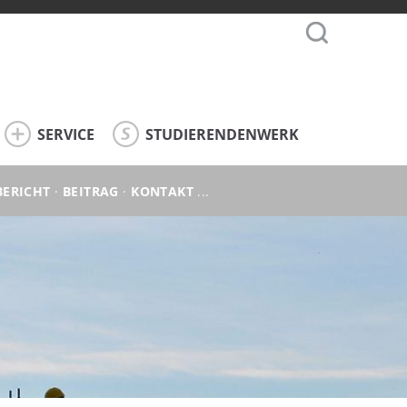
SERVICE
STUDIERENDENWERK
BERICHT
·
BEITRAG
·
KONTAKT
...