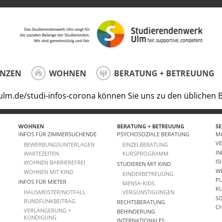
ANZEN
WOHNEN
BERATUNG + BETREUUNG
k-ulm.de/studi-infos-corona können Sie uns zu den üblichen 
WOHNEN
BERATUNG + BETREUUNG
SE
INFOS FÜR ZIMMERSUCHENDE
PSYCHOSOZIALE BERATUNG
MO
V
BEWERBUNGSUNTERLAGEN
EINZELBERATUNG
IN
WARTEZEITEN
KURSPROGRAMM
IS
WOHNEN BARRIEREFREI
STUDIEREN MIT KIND
W
WOHNEN MIT KIND
KINDERBETREUUNG
PU
INFOS FÜR MIETER
MENSA-KIDS
K
HAUSMEISTER/NOTFALL
VERGÜNSTIGUNGEN
SO
RUNDFUNKBEITRAG
RECHTSBERATUNG
CH
VERLÄNGERUNG +
BEHINDERUNG
KÜNDIGUNG
INTERNATIONALES