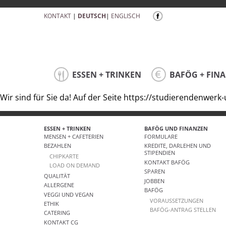
KONTAKT
|
DEUTSCH
|
ENGLISCH
ESSEN + TRINKEN
BAFÖG + FIN
Wir sind für Sie da! Auf der Seite https://studierendenwer
ESSEN + TRINKEN
BAFÖG UND FINANZEN
MENSEN + CAFETERIEN
FORMULARE
BEZAHLEN
KREDITE, DARLEHEN UND
STIPENDIEN
CHIPKARTE
KONTAKT BAFÖG
LOAD ON DEMAND
SPAREN
QUALITÄT
JOBBEN
ALLERGENE
BAFÖG
VEGGI UND VEGAN
VORAUSSETZUNGEN
ETHIK
BAFÖG-ANTRAG STELLEN
CATERING
KONTAKT CG