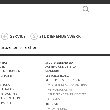
SERVICE
STUDIERENDENWERK
Bürozeiten erreichen.
RVICE
STUDIERENDENWERK
BILITÄT
AUFTRAG UND LEITBILD
ERSICHERUNGEN
STANDORTE
FO-POINT
LEISTUNGSBILANZ
IC
RECHTLICHE GRUNDLAGEN
ERBUNG
VERTRETUNGSVERSAMMLUNG
BLIKATION
VERWALTUNGSRAT
URSRAUM PBS
STUDIERENDENWERKSGESETZ
 FINDEN SIE UNS
SATZUNG
IPKARTE
BEITRÄGE
VERWENDUNG