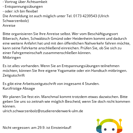
- Vortrag über Achtsamkeit
- Entspannungsübungen
- oder: ich bin flexibel
Die Anmeldung ist auch möglich unter Tel. 0173 4239543 (Ulrich
Schwarzenbolz)
Anreise
Bitte organisieren Sie Ihre Anreise selbst. Wer vom Beschäftigungsort
Biberach, Aalen, Schwäbisch Gmünd oder Heidenheim kommt und dadurch
eine weitere Anfahrt hat und mit den öffentlichen Nahverkehr fahren möchte,
kann seine Fahrkarte anschließend einreichen. Prüfen Sie, ob Sie sich zu
einer Fahrgemeinschaft zusammenschließen können.
Mitbringen
Es ist alles vorhanden. Wenn Sie an Entspannungsübungen teilnehmen
möchten, können Sie Ihre eigene Yogamatte oder ein Handtuch mitbringen.
Zeitgutschrift
Es gibt eine Arbeitszeitgutschrift von insgesamt 4 Stunden.
Kurzfristige Absage
Wir planen Sie fest ein. Manchmal kommt trotzdem etwas dazwischen. Bitte
geben Sie uns so zeitnah wie möglich Bescheid, wenn Sie doch nicht kommen
können.
ulrich.schwarzenbolz@
studierendenwerk-ulm.de
Nicht vergessen: am 29.9. ist Einsteinlauf!