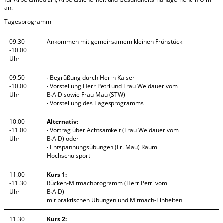
an.
Tagesprogramm
09.30
Ankommen mit gemeinsamem kleinen Frühstück
-10.00
Uhr
09.50
∙ Begrüßung durch Herrn Kaiser
-10.00
∙ Vorstellung Herr Petri und Frau Weidauer vom
Uhr
B∙A∙D sowie Frau Mau (STW)
∙ Vorstellung des Tagesprogramms
10.00
Alternativ:
-11.00
∙ Vortrag über Achtsamkeit (Frau Weidauer vom
Uhr
B∙A∙D) oder
∙ Entspannungsübungen (Fr. Mau) Raum
Hochschulsport
11.00
Kurs 1:
-11.30
Rücken-Mitmachprogramm (Herr Petri vom
Uhr
B∙A∙D)
mit praktischen Übungen und Mitmach-Einheiten
11.30
Kurs 2: