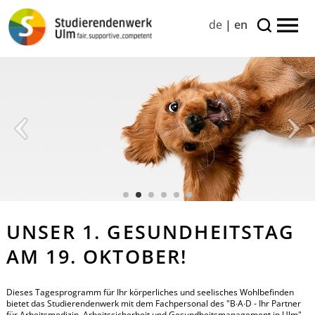
de
|
en
UNSER 1. GESUNDHEITSTAG
AM 19. OKTOBER!
Dieses Tagesprogramm für Ihr körperliches und seelisches Wohlbefinden
bietet das Studierendenwerk mit dem Fachpersonal des "B∙A∙D - Ihr Partner
für Arbeitsmedizin, Arbeitssicherheit und Gesundheitsmanagement in Ulm"