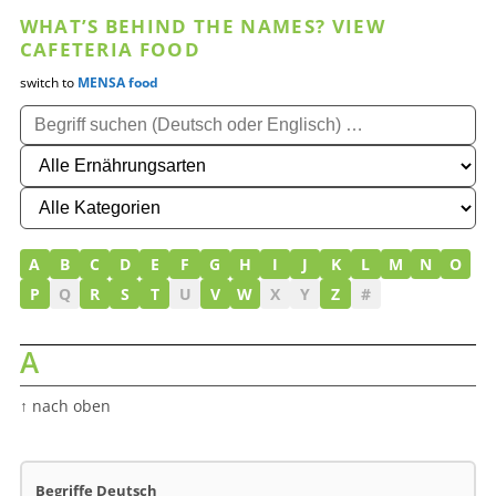
WHAT’S BEHIND THE NAMES? VIEW
CAFETERIA FOOD
switch to
MENSA food
A
B
C
D
E
F
G
H
I
J
K
L
M
N
O
P
Q
R
S
T
U
V
W
X
Y
Z
#
A
↑ nach oben